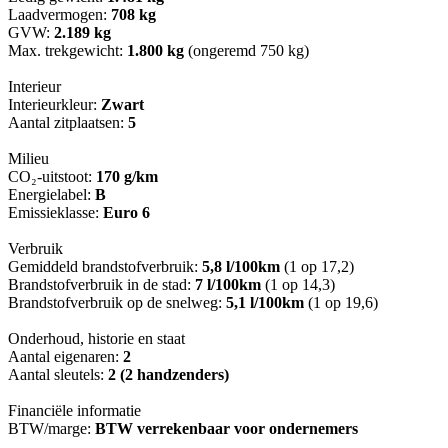
Laadvermogen:
708 kg
GVW:
2.189 kg
Max. trekgewicht:
1.800 kg
(ongeremd 750 kg)
Interieur
Interieurkleur:
Zwart
Aantal zitplaatsen:
5
Milieu
CO₂-uitstoot:
170 g/km
Energielabel:
B
Emissieklasse:
Euro 6
Verbruik
Gemiddeld brandstofverbruik:
5,8 l/100km
(1 op 17,2)
Brandstofverbruik in de stad:
7 l/100km
(1 op 14,3)
Brandstofverbruik op de snelweg:
5,1 l/100km
(1 op 19,6)
Onderhoud, historie en staat
Aantal eigenaren:
2
Aantal sleutels:
2 (2 handzenders)
Financiële informatie
BTW/marge:
BTW verrekenbaar voor ondernemers