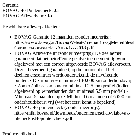
Garantie
BOVAG 40-Puntencheck:
Ja
BOVAG Afleverbeurt:
Ja
Beschikbare afleverpakketten:
BOVAG Garantie 12 maanden (zonder meerprijs):
https://www.bovag.nl/BovagWebsite/media/BovagMediaFile
Garantievoorwaarden-Auto-1-2-2018.pdf
BOVAG Afleverbeurt (zonder meerprijs): De deelnemer
garandeert dat het betreffende geadverteerde voertuig wordt
afgeleverd met een correct uitgevoerde BOVAG afleverbeurt.
Deze afleverbeurt garandeert, op het moment dat het
deelnemerscontract wordt ondertekend, de navolgende
punten: • Distributieriem minimaal 10.000 km onderhoudsvrij
• Zomer / all season banden minimaal 2,5 mm profiel (indien
afgeleverd op winterbanden dan minimaal 5,5 mm profiel) •
Minimaal 6 maanden apk • Minimaal 6 maanden of 6.000 km
onderhoudsbeurt vrij (wat het eerst komt is bepalend).
BOVAG 40-puntencheck (zonder meerprijs):
https://mijn.bovag.nl/downloads/ondernemerschap/viabovag-
nl/checklist40puntencheck.pdf
Productveiligheid