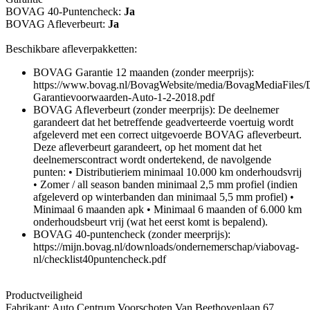
BOVAG 40-Puntencheck:
Ja
BOVAG Afleverbeurt:
Ja
Beschikbare afleverpakketten:
BOVAG Garantie 12 maanden (zonder meerprijs):
https://www.bovag.nl/BovagWebsite/media/BovagMediaFile
Garantievoorwaarden-Auto-1-2-2018.pdf
BOVAG Afleverbeurt (zonder meerprijs): De deelnemer
garandeert dat het betreffende geadverteerde voertuig wordt
afgeleverd met een correct uitgevoerde BOVAG afleverbeurt.
Deze afleverbeurt garandeert, op het moment dat het
deelnemerscontract wordt ondertekend, de navolgende
punten: • Distributieriem minimaal 10.000 km onderhoudsvrij
• Zomer / all season banden minimaal 2,5 mm profiel (indien
afgeleverd op winterbanden dan minimaal 5,5 mm profiel) •
Minimaal 6 maanden apk • Minimaal 6 maanden of 6.000 km
onderhoudsbeurt vrij (wat het eerst komt is bepalend).
BOVAG 40-puntencheck (zonder meerprijs):
https://mijn.bovag.nl/downloads/ondernemerschap/viabovag-
nl/checklist40puntencheck.pdf
Productveiligheid
Fabrikant: Auto Centrum Voorschoten Van Beethovenlaan 67