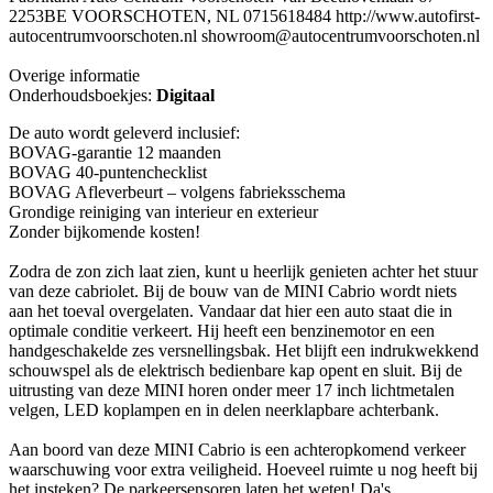
2253BE VOORSCHOTEN, NL 0715618484 http://www.autofirst-
autocentrumvoorschoten.nl showroom@autocentrumvoorschoten.nl
Overige informatie
Onderhoudsboekjes:
Digitaal
De auto wordt geleverd inclusief:
BOVAG-garantie 12 maanden
BOVAG 40-puntenchecklist
BOVAG Afleverbeurt – volgens fabrieksschema
Grondige reiniging van interieur en exterieur
Zonder bijkomende kosten!
Zodra de zon zich laat zien, kunt u heerlijk genieten achter het stuur
van deze cabriolet. Bij de bouw van de MINI Cabrio wordt niets
aan het toeval overgelaten. Vandaar dat hier een auto staat die in
optimale conditie verkeert. Hij heeft een benzinemotor en een
handgeschakelde zes versnellingsbak. Het blijft een indrukwekkend
schouwspel als de elektrisch bedienbare kap opent en sluit. Bij de
uitrusting van deze MINI horen onder meer 17 inch lichtmetalen
velgen, LED koplampen en in delen neerklapbare achterbank.
Aan boord van deze MINI Cabrio is een achteropkomend verkeer
waarschuwing voor extra veiligheid. Hoeveel ruimte u nog heeft bij
het insteken? De parkeersensoren laten het weten! Da's