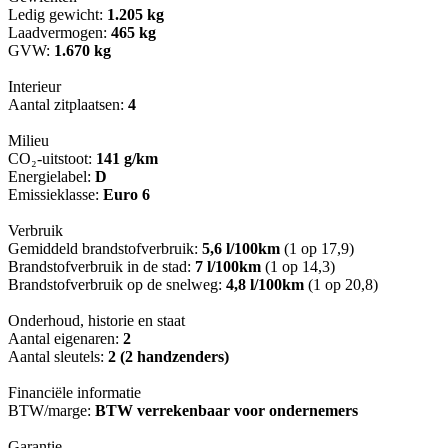
Ledig gewicht:
1.205 kg
Laadvermogen:
465 kg
GVW:
1.670 kg
Interieur
Aantal zitplaatsen:
4
Milieu
CO₂-uitstoot:
141 g/km
Energielabel:
D
Emissieklasse:
Euro 6
Verbruik
Gemiddeld brandstofverbruik:
5,6 l/100km
(1 op 17,9)
Brandstofverbruik in de stad:
7 l/100km
(1 op 14,3)
Brandstofverbruik op de snelweg:
4,8 l/100km
(1 op 20,8)
Onderhoud, historie en staat
Aantal eigenaren:
2
Aantal sleutels:
2 (2 handzenders)
Financiële informatie
BTW/marge:
BTW verrekenbaar voor ondernemers
Garantie