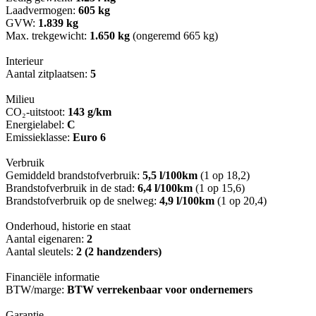
Laadvermogen:
605 kg
GVW:
1.839 kg
Max. trekgewicht:
1.650 kg
(ongeremd 665 kg)
Interieur
Aantal zitplaatsen:
5
Milieu
CO₂-uitstoot:
143 g/km
Energielabel:
C
Emissieklasse:
Euro 6
Verbruik
Gemiddeld brandstofverbruik:
5,5 l/100km
(1 op 18,2)
Brandstofverbruik in de stad:
6,4 l/100km
(1 op 15,6)
Brandstofverbruik op de snelweg:
4,9 l/100km
(1 op 20,4)
Onderhoud, historie en staat
Aantal eigenaren:
2
Aantal sleutels:
2 (2 handzenders)
Financiële informatie
BTW/marge:
BTW verrekenbaar voor ondernemers
Garantie