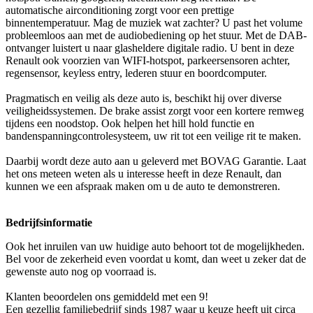
automatische airconditioning zorgt voor een prettige
binnentemperatuur. Mag de muziek wat zachter? U past het volume
probleemloos aan met de audiobediening op het stuur. Met de DAB-
ontvanger luistert u naar glasheldere digitale radio. U bent in deze
Renault ook voorzien van WIFI-hotspot, parkeersensoren achter,
regensensor, keyless entry, lederen stuur en boordcomputer.
Pragmatisch en veilig als deze auto is, beschikt hij over diverse
veiligheidssystemen. De brake assist zorgt voor een kortere remweg
tijdens een noodstop. Ook helpen het hill hold functie en
bandenspanningcontrolesysteem, uw rit tot een veilige rit te maken.
Daarbij wordt deze auto aan u geleverd met BOVAG Garantie. Laat
het ons meteen weten als u interesse heeft in deze Renault, dan
kunnen we een afspraak maken om u de auto te demonstreren.
Bedrijfsinformatie
Ook het inruilen van uw huidige auto behoort tot de mogelijkheden.
Bel voor de zekerheid even voordat u komt, dan weet u zeker dat de
gewenste auto nog op voorraad is.
Klanten beoordelen ons gemiddeld met een 9!
Een gezellig familiebedrijf sinds 1987 waar u keuze heeft uit circa