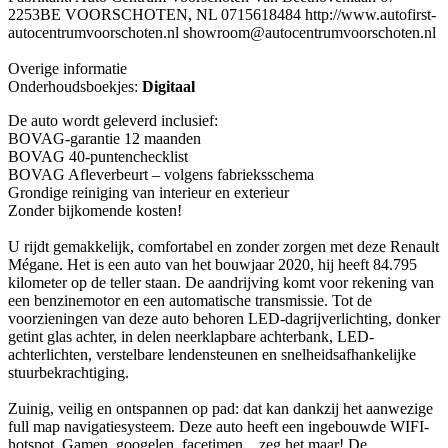
2253BE VOORSCHOTEN, NL 0715618484 http://www.autofirst-
autocentrumvoorschoten.nl showroom@autocentrumvoorschoten.nl
Overige informatie
Onderhoudsboekjes:
Digitaal
De auto wordt geleverd inclusief:
BOVAG-garantie 12 maanden
BOVAG 40-puntenchecklist
BOVAG Afleverbeurt – volgens fabrieksschema
Grondige reiniging van interieur en exterieur
Zonder bijkomende kosten!
U rijdt gemakkelijk, comfortabel en zonder zorgen met deze Renault
Mégane. Het is een auto van het bouwjaar 2020, hij heeft 84.795
kilometer op de teller staan. De aandrijving komt voor rekening van
een benzinemotor en een automatische transmissie. Tot de
voorzieningen van deze auto behoren LED-dagrijverlichting, donker
getint glas achter, in delen neerklapbare achterbank, LED-
achterlichten, verstelbare lendensteunen en snelheidsafhankelijke
stuurbekrachtiging.
Zuinig, veilig en ontspannen op pad: dat kan dankzij het aanwezige
full map navigatiesysteem. Deze auto heeft een ingebouwde WIFI-
hotspot. Gamen, googelen, facetimen... zeg het maar! De