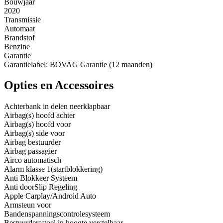
Bouwjaar
2020
Transmissie
Automaat
Brandstof
Benzine
Garantie
Garantielabel: BOVAG Garantie (12 maanden)
Opties en Accessoires
Achterbank in delen neerklapbaar
Airbag(s) hoofd achter
Airbag(s) hoofd voor
Airbag(s) side voor
Airbag bestuurder
Airbag passagier
Airco automatisch
Alarm klasse 1(startblokkering)
Anti Blokkeer Systeem
Anti doorSlip Regeling
Apple Carplay/Android Auto
Armsteun voor
Bandenspanningscontrolesysteem
Bestuurdersstoel in hoogte verstelbaar