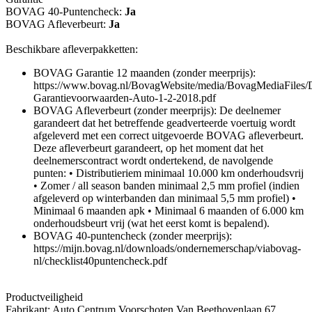
BOVAG 40-Puntencheck:
Ja
BOVAG Afleverbeurt:
Ja
Beschikbare afleverpakketten:
BOVAG Garantie 12 maanden (zonder meerprijs):
https://www.bovag.nl/BovagWebsite/media/BovagMediaFile
Garantievoorwaarden-Auto-1-2-2018.pdf
BOVAG Afleverbeurt (zonder meerprijs): De deelnemer
garandeert dat het betreffende geadverteerde voertuig wordt
afgeleverd met een correct uitgevoerde BOVAG afleverbeurt.
Deze afleverbeurt garandeert, op het moment dat het
deelnemerscontract wordt ondertekend, de navolgende
punten: • Distributieriem minimaal 10.000 km onderhoudsvrij
• Zomer / all season banden minimaal 2,5 mm profiel (indien
afgeleverd op winterbanden dan minimaal 5,5 mm profiel) •
Minimaal 6 maanden apk • Minimaal 6 maanden of 6.000 km
onderhoudsbeurt vrij (wat het eerst komt is bepalend).
BOVAG 40-puntencheck (zonder meerprijs):
https://mijn.bovag.nl/downloads/ondernemerschap/viabovag-
nl/checklist40puntencheck.pdf
Productveiligheid
Fabrikant: Auto Centrum Voorschoten Van Beethovenlaan 67