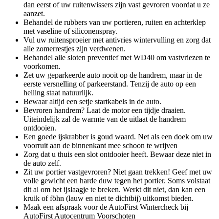
dan eerst of uw ruitenwissers zijn vast gevroren voordat u ze
aanzet.
Behandel de rubbers van uw portieren, ruiten en achterklep
met vaseline of siliconenspray.
Vul uw ruitensproeier met antivries wintervulling en zorg dat
alle zomerrestjes zijn verdwenen.
Behandel alle sloten preventief met WD40 om vastvriezen te
voorkomen.
Zet uw geparkeerde auto nooit op de handrem, maar in de
eerste versnelling of parkeerstand. Tenzij de auto op een
helling staat natuurlijk.
Bewaar altijd een setje startkabels in de auto.
Bevroren handrem? Laat de motor een tijdje draaien.
Uiteindelijk zal de warmte van de uitlaat de handrem
ontdooien.
Een goede ijskrabber is goud waard. Net als een doek om uw
voorruit aan de binnenkant mee schoon te wrijven
Zorg dat u thuis een slot ontdooier heeft. Bewaar deze niet in
de auto zelf.
Zit uw portier vastgevroren? Niet gaan trekken! Geef met uw
volle gewicht een harde duw tegen het portier. Soms volstaat
dit al om het ijslaagje te breken. Werkt dit niet, dan kan een
kruik of föhn (lauw en niet te dichtbij) uitkomst bieden.
Maak een afspraak voor de AutoFirst Wintercheck bij
AutoFirst Autocentrum Voorschoten